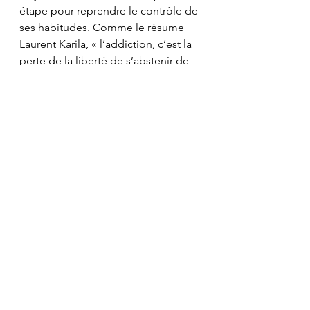
étape pour reprendre le contrôle de 
ses habitudes. Comme le résume 
Laurent Karila, « l’addiction, c’est la 
perte de la liberté de s’abstenir de 
faire autre chose ».
Si les écrans occupent une place 
trop importante dans votre 
quotidien, un 
accompagnement 
thérapeutique
 peut vous aider à 
retrouver un usage plus équilibré. 
N’hésitez pas à me contacter pour 
échanger sur votre situation.
Gauthier Fara
Maître-Praticien en hypnose 
ericksonienne
Praticien en psychanalyse