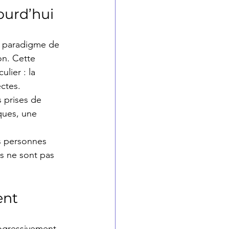
ourd’hui
e paradigme de 
on. Cette 
lier : la 
ectes.
 prises de 
ques, une 
es personnes 
us ne sont pas 
ent
rogressivement 