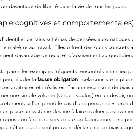
ver davantage de liberté dans la vie de tous les jours.
apie cognitives et comportementales
d’identifier certains schémas de pensées automatiques 
t le mal-être au travail.  Elles offrent des outils concrets a
vement davantage de recul et d’apaisement au quotidien
es
 : parmi les exemples fréquents rencontrés en milieu pr
 peut éluder la 
fausse obligation
 : cela consiste le plus
es arbitraires et irréalistes. Par un mécanisme de biais co
mer une simple volonté (verbe : vouloir) en un devoir, un
ncrètement, si l’on prend le cas d’une personne « force 
e en place un système destiné à faire évoluer positivemen
reprise ou à rendre service aux collaborateurs, il se peu
ps n’étant pas le seul pouvant déclencher ce biais cogniti