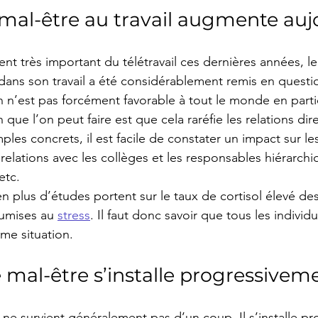
mal-être au travail augmente auj
t très important du télétravail ces dernières années, l
dans son travail a été considérablement remis en questi
 n’est pas forcément favorable à tout le monde en particu
que l’on peut faire est que cela raréfie les relations dir
es concrets, il est facile de constater un impact sur les
 relations avec les collèges et les responsables hiérarchi
etc.
 en plus d’études portent sur le taux de cortisol élevé d
umises au 
stress
. Il faut donc savoir que tous les individ
me situation.
mal-être s’installe progressivem
l ne survient généralement pas d’un coup. Il s’installe p