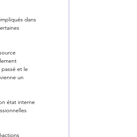
impliqués dans 
certaines 
ssource 
llement 
 passé et le 
evienne un 
n état interne 
ssionnelles 
éactions 