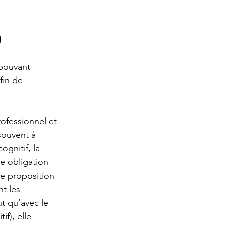
)
pouvant 
fin de 
.
ofessionnel et 
 souvent à 
gnitif, la 
e obligation 
de proposition 
t les 
t qu’avec le 
f), elle 