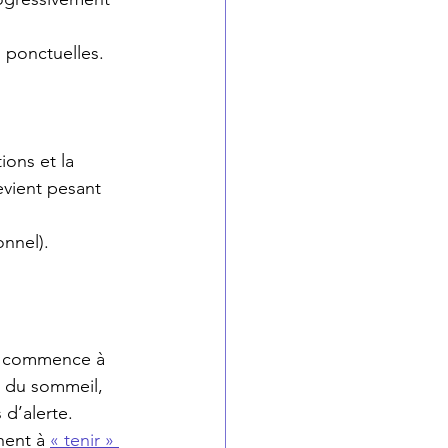
 ponctuelles. 
ions et la 
evient pesant 
onnel).
et commence à 
s du sommeil, 
 d’alerte.
hent à 
« tenir » 