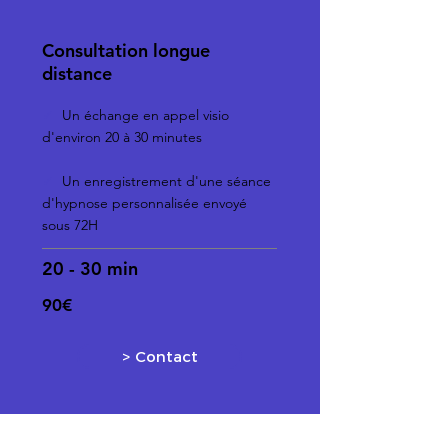
Consultation longue
distance
✓
Un échange en appel visio
d'environ 20 à 30 minutes
✓
Un
enregistrement d'une séance
d'hypnose personnalisée envoyé
sous 72H
20 - 30 min
90€
> Contact