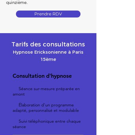
quinzième.
Prendre RDV
Tarifs des consultations
Hypnose Ericksonienne à Paris
15ème
Consultation d'hypnose
✓
Séance sur-mesure préparée en
amont
✓
Élaboration d'un programme
adapté, personnalisé et modulable
✓
Suivi téléphonique entre chaque
séance