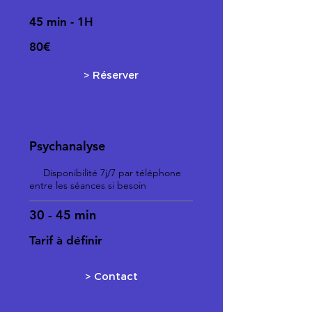
45 min - 1H
80€
> Réserver
Psychanalyse
✓
Disponibilité 7j/7 par téléphone
entre les séances si besoin
30 - 45 min
Tarif à définir
> Contact