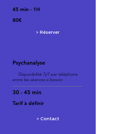
45 min - 1H
80€
> Réserver
Psychanalyse
✓
Disponibilité 7j/7 par téléphone
entre les séances si besoin
30 - 45 min
Tarif à définir
> Contact