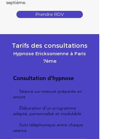
septième.
Prendre RDV
Tarifs des consultations
Hypnose Ericksonienne à Paris
7ème
Consultation d'hypnose
✓
Séance sur-mesure préparée en
amont
✓
Élaboration d'un programme
adapté, personnalisé et modulable
✓
Suivi téléphonique entre chaque
séance