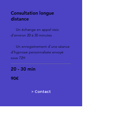
Consultation longue
distance
✓
Un échange en appel visio
d'environ 20 à 30 minutes
✓
Un
enregistrement d'une séance
d'hypnose personnalisée envoyé
sous 72H
20 - 30 min
90€
> Contact