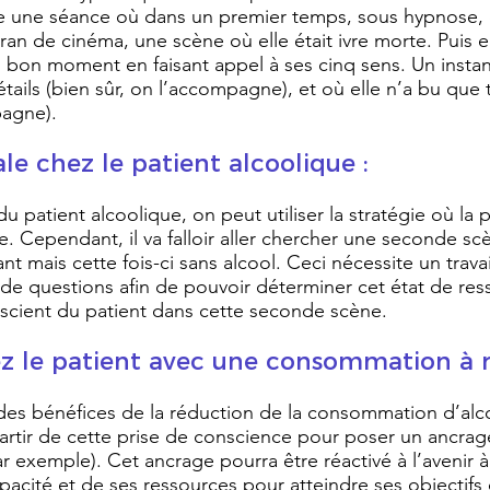
re une séance où dans un premier temps, sous hypnose
an de cinéma, une scène où elle était ivre morte. Puis e
 bon moment en faisant appel à ses cinq sens. Un instan
tails (bien sûr, on l’accompagne), et où elle n’a bu que
agne).
ale chez le patient alcoolique :
patient alcoolique, on peut utiliser la stratégie où la 
e. Cependant, il va falloir aller chercher une seconde sc
nt mais cette fois-ci sans alcool. Ceci nécessite un trava
e questions afin de pouvoir déterminer cet état de res
onscient du patient dans cette seconde scène.
ez le patient avec une consommation à r
 des bénéfices de la réduction de la consommation d’alc
artir de cette prise de conscience pour poser un ancrage
r exemple). Cet ancrage pourra être réactivé à l’avenir à
acité et de ses ressources pour atteindre ses objectifs 