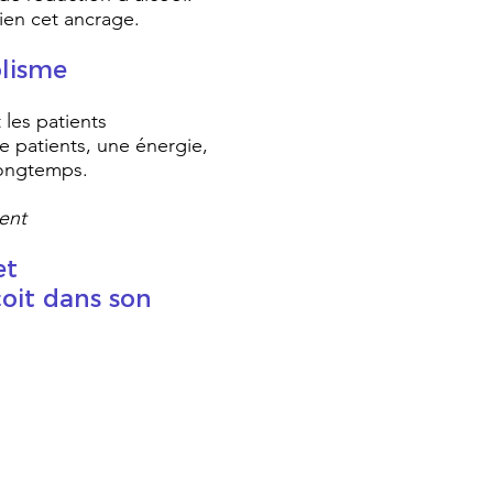
bien cet ancrage.
olisme
 les patients
e patients, une énergie,
longtemps.
ment
et
çoit dans son