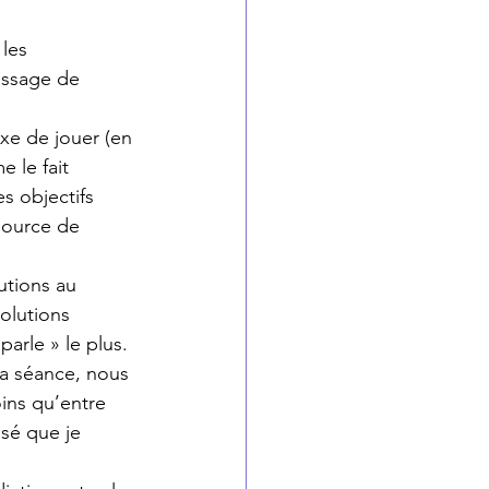
les 
issage de 
exe de jouer (en 
 le fait 
s objectifs 
source de 
utions au 
olutions 
parle » le plus. 
 la séance, nous 
ns qu’entre 
isé que je 