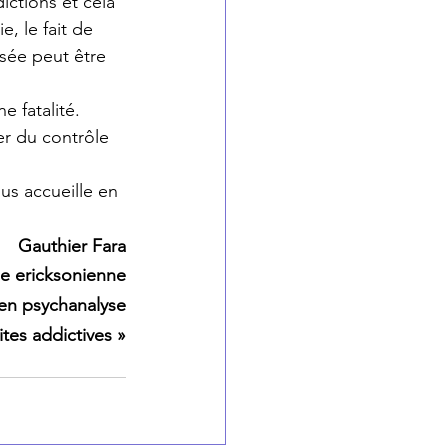
ctions et cela 
, le fait de 
sée peut être 
e fatalité. 
r du contrôle 
us accueille en 
Gauthier Fara
se ericksonienne
 en psychanalyse
ites addictives »