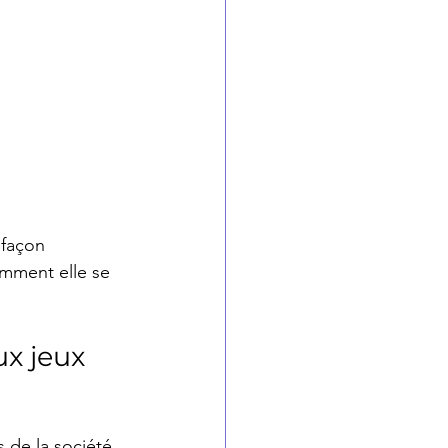
 façon 
mment elle se 
x jeux 
 de la société 