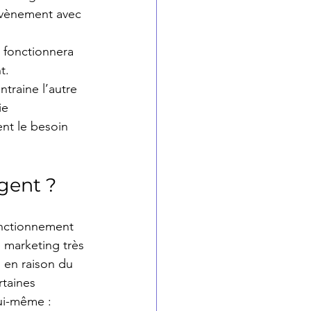
évènement avec 
 fonctionnera 
t.
ntraine l’autre 
ie 
nt le besoin 
gent ?
fonctionnement 
e marketing très 
s en raison du 
rtaines 
lui-même : 