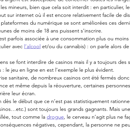
es mineurs, bien que cela soit interdit : en particulier, les
ut sur internet où il est encore relativement facile de di
s plateformes du numérique se sont améliorées ces dern
eunes de moins de 18 ans puissent s’inscrire.
 est parfois associée à une consommation plus ou moins
ulier avec 
l’alcool
 et/ou du cannabis) : on parle alors de
ns se font interdire de casinos mais il y a toujours des 
 : le jeu en ligne en est l’exemple le plus évident.
 crise sanitaire, de nombreux casinos ont été fermés donc 
ance et même depuis la réouverture, certaines personnes
ière leur écran.
n dès le début que ce n’est pas statistiquement rationnel
inos…etc.) sont toujours les grands gagnants. Mais une
tallée, tout comme la 
drogue
, le cerveau n’agit plus ne fa
 conséquences négatives, cependant, la personne ne peut