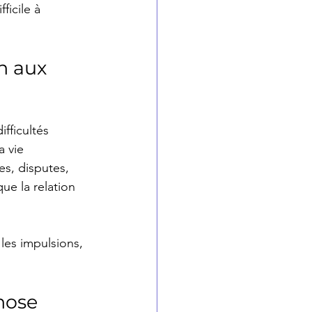
ficile à 
n aux 
fficultés 
a vie 
s, disputes, 
ue la relation 
 les impulsions, 
nose