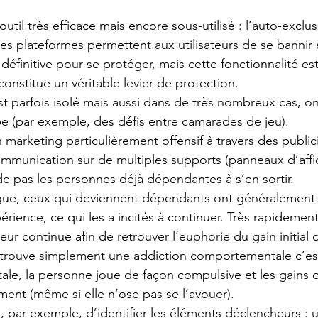
outil très efficace mais encore sous-utilisé : l’auto-exclus
es plateformes permettent aux utilisateurs de se banni
éfinitive pour se protéger, mais cette fonctionnalité es
 constitue un véritable levier de protection.
 parfois isolé mais aussi dans de très nombreux cas, o
 (par exemple, des défis entre camarades de jeu).
n marketing particulièrement offensif à travers des publici
communication sur de multiples supports (panneaux d’affi
de pas les personnes déjà dépendantes à s’en sortir.
e, ceux qui deviennent dépendants ont généralement 
rience, ce qui les a incités à continuer. Très rapidement, 
ueur continue afin de retrouver l’euphorie du gain initial
trouve simplement une addiction comportementale c’est
tale, la personne joue de façon compulsive et les gains o
ment (même si elle n’ose pas se l’avouer).
ra, par exemple, d’identifier les éléments déclencheurs : u