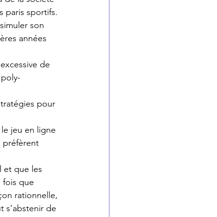
 paris sportifs. 
ssimuler son 
ières années 
 excessive de 
 poly-
stratégies pour 
le jeu en ligne 
 préfèrent 
 et que les 
 fois que 
çon rationnelle, 
 s’abstenir de 