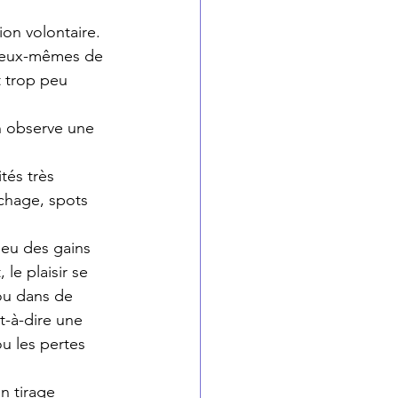
ion volontaire. 
r eux-mêmes de 
t trop peu 
n observe une 
tés très 
chage, spots 
eu des gains 
le plaisir se 
 ou dans de 
-à-dire une 
u les pertes 
n tirage 