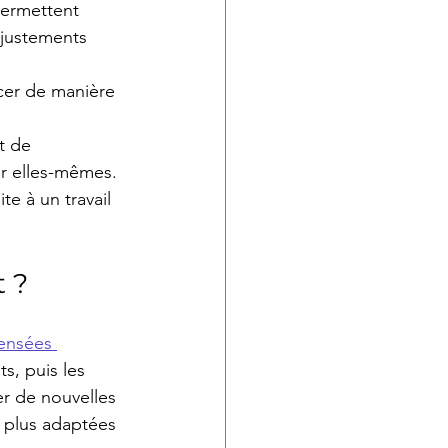
permettent 
ajustements 
cer de manière 
t de 
ur elles-mêmes.
e à un travail 
 ?
ensées 
s, puis les 
er de nouvelles 
 plus adaptées 