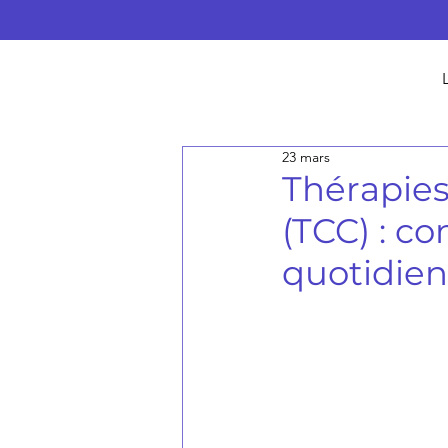
23 mars
Thérapies
(TCC) : co
quotidien