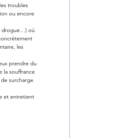
les troubles 
sion ou encore 
c, drogue…) où 
concrètement 
aire, les 
eux prendre du 
 la souffrance 
 de surcharge 
 et entretient 