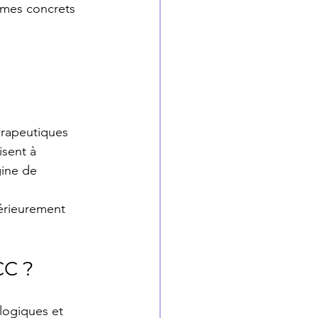
smes concrets 
érapeutiques 
isent à 
gine de 
érieurement 
CC ?
logiques et 