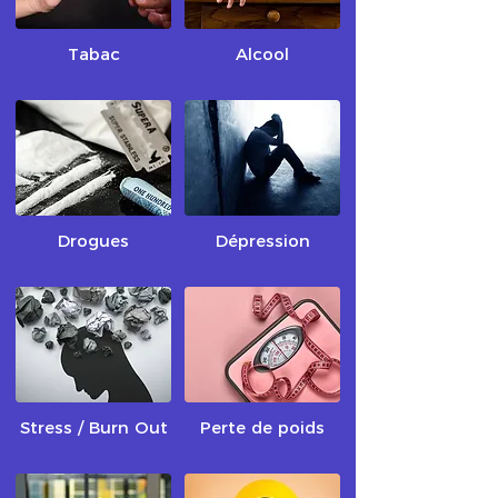
Tabac
Alcool
Drogues
Dépression
Stress / Burn Out
Perte de poids