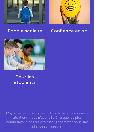
Phobie scolaire
Confiance en soi
Pour les
étudiants
L'hypnose peut vous aider dans de très nombreuses
situations, nous n'avons listé ici que les plus
communes, n'hésitez pas à nous contacter pour une
séance sur mesure.