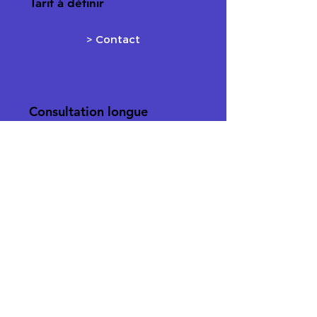
Tarif à définir
> Contact
Consultation longue
distance
✓
Un échange en appel visio
d'environ 20 à 30 minutes
✓
Un
enregistrement d'une séance
d'hypnose personnalisée envoyé
sous 72H
20 - 30 min
90€