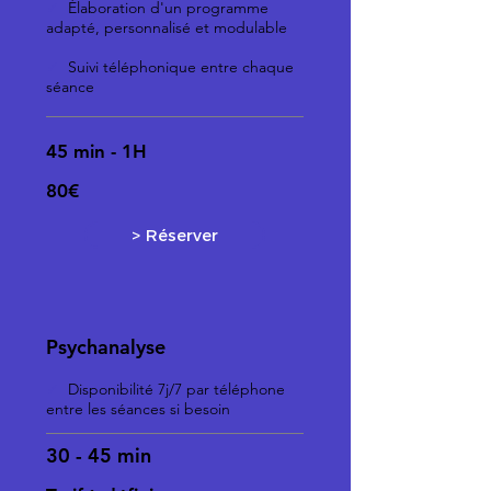
✓
Élaboration d'un programme
adapté, personnalisé et modulable
✓
Suivi téléphonique entre chaque
séance
45 min - 1H
80€
> Réserver
Psychanalyse
✓
Disponibilité 7j/7 par téléphone
entre les séances si besoin
30 - 45 min